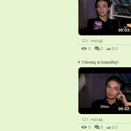
00:03:
12 г. назад
0
0
0.0
Глянец в помойку!
00:02:
12 г. назад
0
0
0.0