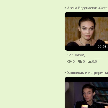
Алена Водонаева: «Остер
00:02:
12 г. назад
0
0
0.0
Хлюпикам и истреричк