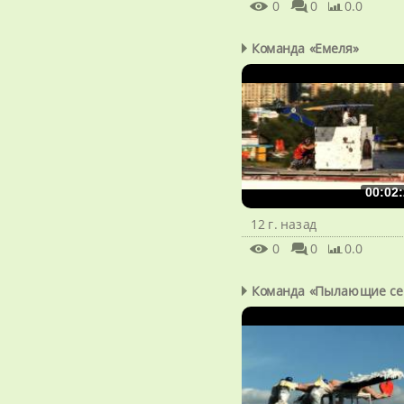
0
0
0.0
Команда «Емеля»
00:02:
12 г. назад
0
0
0.0