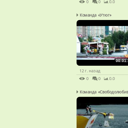
0
0
0.0
Команда «Утюг»
00:01:
12 г. назад
0
0
0.0
Команда «Свободолюби