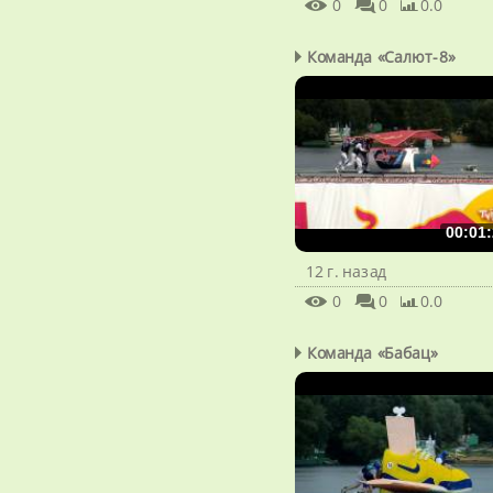
0
0
0.0
Команда «Салют-8»
00:01:
12 г. назад
0
0
0.0
Команда «Бабац»