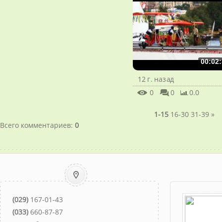
00:02:
12 г. назад
0
0
0.0
1-15
16-30
31-39
»
Всего комментариев
:
0
(029)
167-01-43
(033)
660-87-87