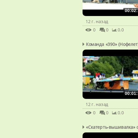
00:02:
12 г. назад
0
0
0.0
Команда «390» (Нофелет
00:01:
12 г. назад
0
0
0.0
«Скатерть-вышивалка» о