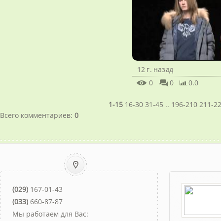
12 г. назад
0
0
0.0
1-15
16-30
31-45
..
196-210
211-2
Всего комментариев
:
0
(029)
167-01-43
(033)
660-87-87
Мы работаем для Вас: