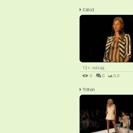
Colcci
12 г. назад
0
0
0.0
Triton