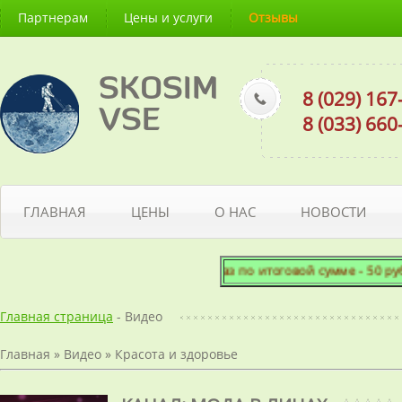
Партнерам
Цены и услуги
Отзывы
SKOSIM
8 (029) 16
VSE
8 (033) 66
ГЛАВНАЯ
ЦЕНЫ
О НАС
НОВОСТИ
Минимальный заказ по итоговой сумме - 50 рублей! П
Главная страница
- Видео
Главная
»
Видео
»
Красота и здоровье