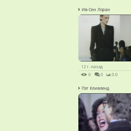
Ив-Сен Лоран
12 г. назад
0
0
0.0
Пэт Кливленд