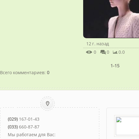
12 г. назад
0
0
0.0
1-15
Всего комментариев
:
0
(029)
167-01-43
(033)
660-87-87
Мы работаем для Вас: