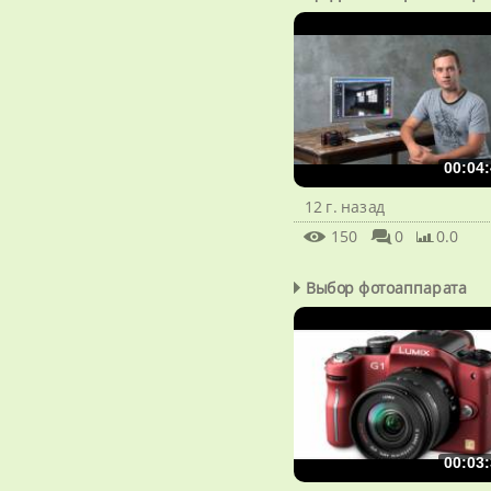
00:04:
12 г. назад
150
0
0.0
Выбор фотоаппарата
00:03: