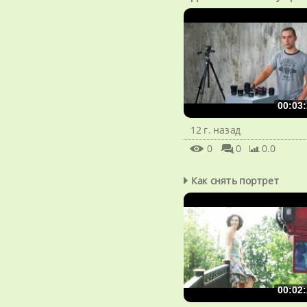
00:03:
12 г. назад
0
0
0.0
Как снять портрет
00:02: