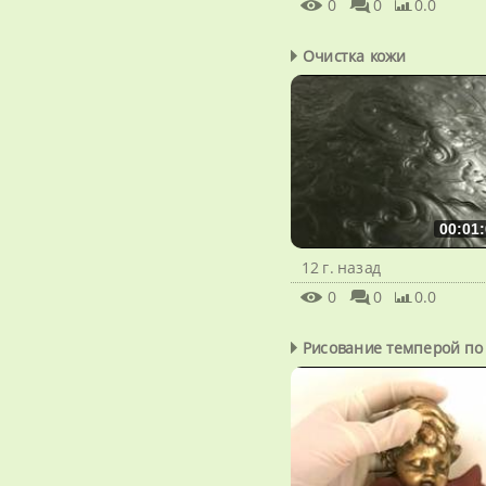
0
0
0.0
Очистка кожи
00:01:
12 г. назад
0
0
0.0
Рисование темперой по з