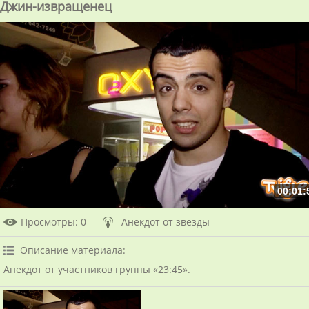
Джин-извращенец
00:01:
Просмотры
: 0
Анекдот от звезды
Описание материала
:
Анекдот от участников группы «23:45».