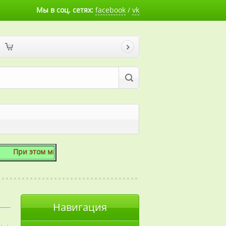
Мы в соц. сетях:
facebook
/
vk
этом мы готовы скосить даже 1 сотку!
Навигация