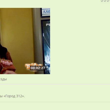
00:02:27
езды
ы «Город 312».