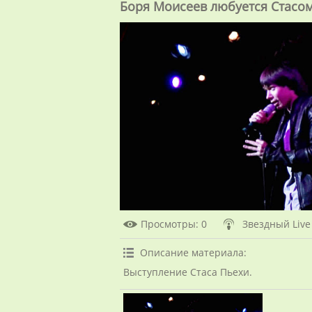
Боря Моисеев любуется Стасо
Просмотры
: 0
Звездный Live
Описание материала
:
Выступление Стаса Пьехи.