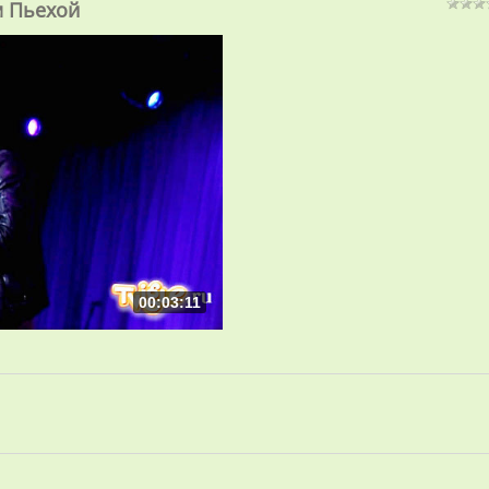
м Пьехой
00:03:11