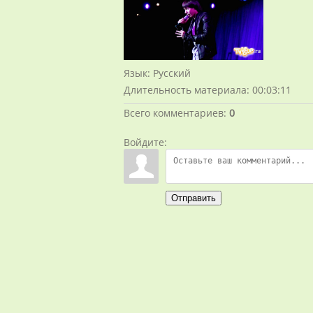
Язык
: Русский
Длительность материала
: 00:03:11
Всего комментариев
:
0
Войдите:
Отправить