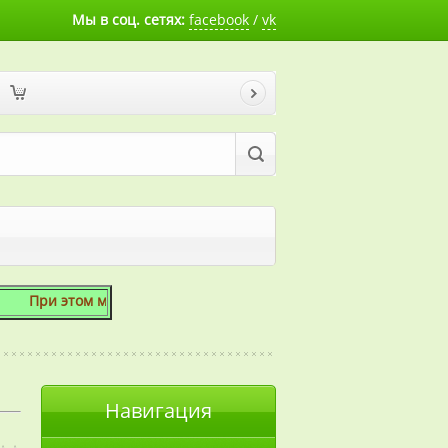
Мы в соц. сетях:
facebook
/
vk
этом мы готовы скосить даже 1 сотку!
Навигация