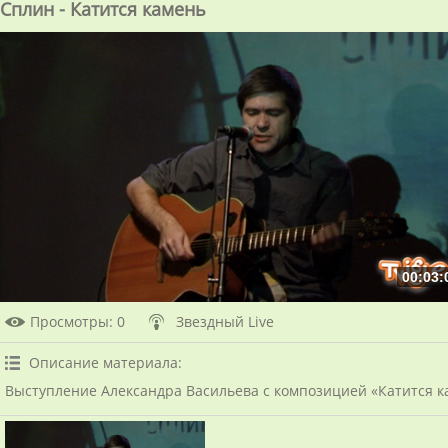
Сплин - Катится камень
00:03:
Просмотры
: 0
Звездный Live
Описание материала
:
Выступление Александра Васильева с композицией «Катится к