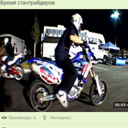
Время стантрайдеров
00:03:
Просмотры
: 0
Мотокросс