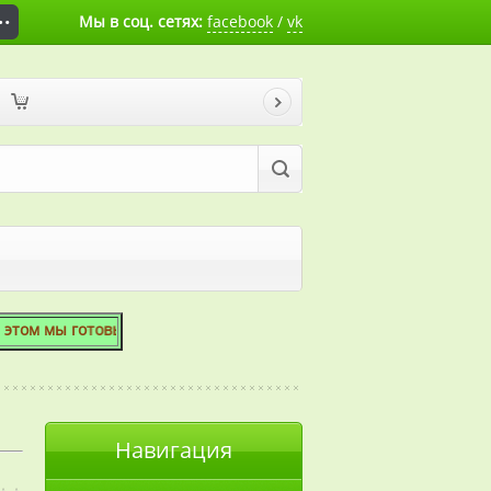
Мы в соц. сетях:
facebook
/
vk
готовы скосить даже 1 сотку!
Навигация