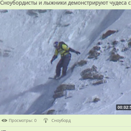
Сноубордисты и лыжники демонстрируют чудеса с
00:02:
Просмотры
: 0
Сноуборд