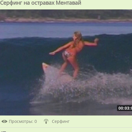
Серфинг на остравах Ментавай
00:03:
Просмотры
: 0
Серфинг