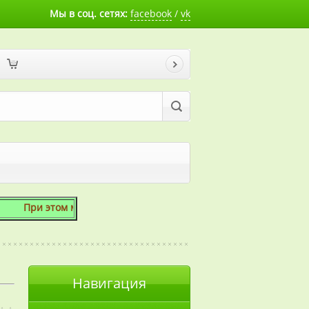
Мы в соц. сетях:
facebook
/
vk
этом мы готовы скосить даже 1 сотку!
Навигация