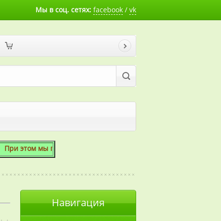
Мы в соц. сетях:
facebook
/
vk
м мы готовы скосить даже 1 сотку!
Навигация