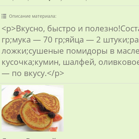
Описание материала
:
<p>Вкусно, быстро и полезно!Сост
гр;мука — 70 гр;яйца — 2 штуки;р
ложки;сушеные помидоры в масле 
кусочка;кумин, шалфей, оливковое
— по вкусу.</p>