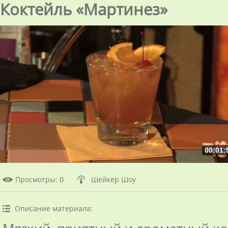
Коктейль «Мартинез»
00:01:
Просмотры
: 0
Шейкер Шоу
Описание материала
: