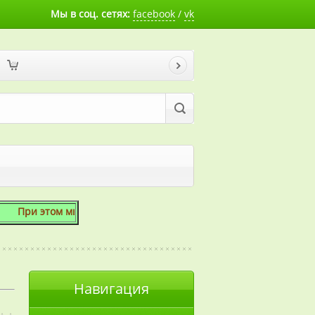
Мы в соц. сетях:
facebook
/
vk
этом мы готовы скосить даже 1 сотку!
Навигация