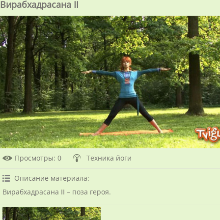
Вирабхадрасана II
Просмотры
: 0
Техника йоги
Описание материала
:
Вирабхадрасана II – поза героя.