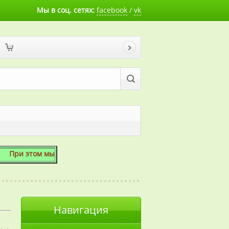
Мы в соц. сетях:
facebook
/
vk
этом мы готовы скосить даже 1 сотку!
Навигация