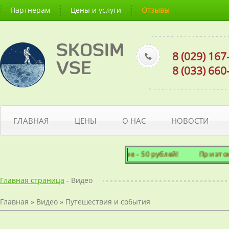
Партнерам
Цены и услуги
Отзывы
SKOSIM
8 (029) 16
VSE
8 (033) 66
ГЛАВНАЯ
ЦЕНЫ
О НАС
НОВОСТИ
альный заказ по итоговой сумме - 50 рублей! При этом мы го
Главная страница
- Видео
Главная
»
Видео
»
Путешествия и события