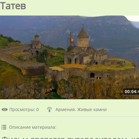
Татев
00:04:
Просмотры
: 0
Армения. Живые камни
Описание материала
: