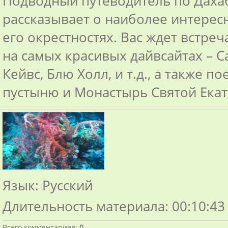
Подводный путеводитель по Даха
рассказывает о наиболее интересн
его окрестностях. Вас ждет встре
на самых красивых дайвсайтах – Са
Кейвс, Блю Холл, и т.д., а также п
пустыню и Монастырь Святой Екат
Язык
: Русский
Длительность материала
: 00:10:43
Всего комментариев
:
0