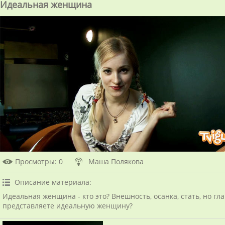
Идеальная женщина
Просмотры
: 0
Маша Полякова
Описание материала
:
Идеальная женщина - кто это? Внешность, осанка, стать, но гла
представляете идеальную женщину?