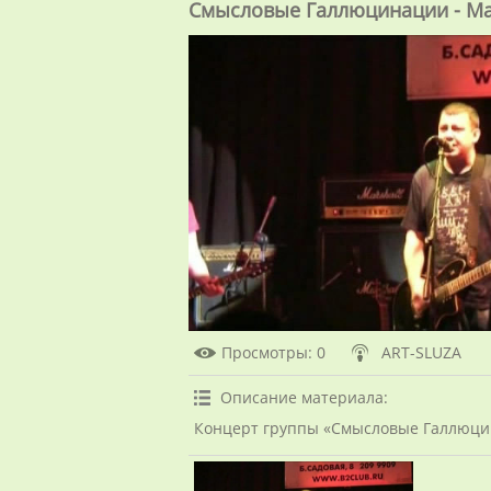
Смысловые Галлюцинации - Мам
Просмотры
: 0
ART-SLUZA
Описание материала
:
Концерт группы «Смысловые Галлюцин