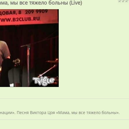
а, мы все тяжело больны (Live)
ации». Песня Виктора Цоя «Мама, мы все тяжело больны».