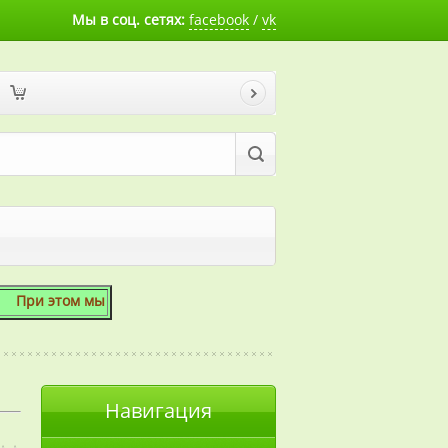
Мы в соц. сетях:
facebook
/
vk
том мы готовы скосить даже 1 сотку!
Навигация