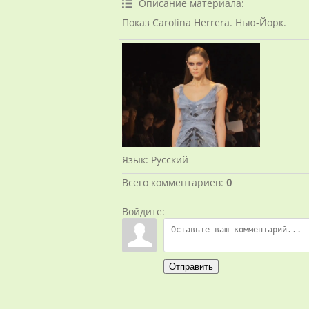
Описание материала
:
Показ Carolina Herrera. Нью-Йорк.
Язык
: Русский
Всего комментариев
:
0
Войдите:
Отправить