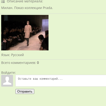
Описание материала
:
Милан. Показ коллекции Prada.
Язык
: Русский
Всего комментариев
:
0
Войдите:
Отправить