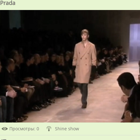
Prada
Просмотры
: 0
Shine show