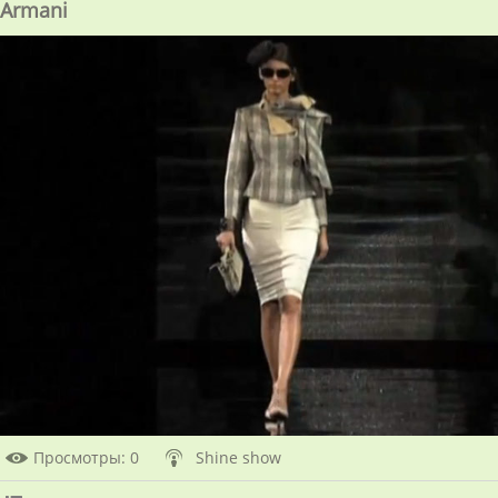
Armani
Просмотры
: 0
Shine show