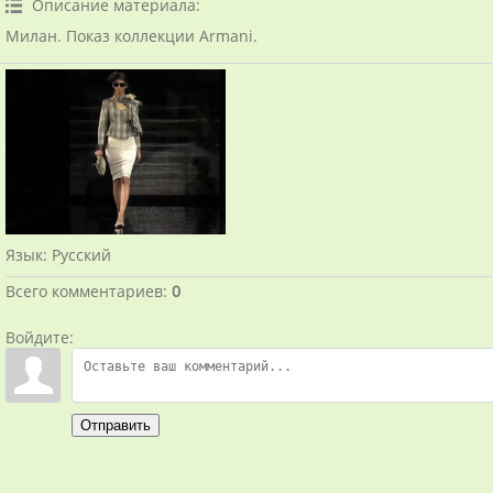
Описание материала
:
Милан. Показ коллекции Armani.
Язык
: Русский
Всего комментариев
:
0
Войдите:
Отправить